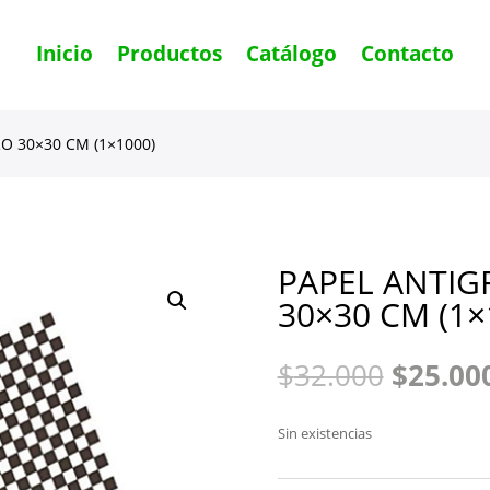
Inicio
Productos
Catálogo
Contacto
O 30×30 CM (1×1000)
PAPEL ANTI
30×30 CM (1×
El
$
32.000
$
25.00
precio
origina
Sin existencias
era:
$32.000