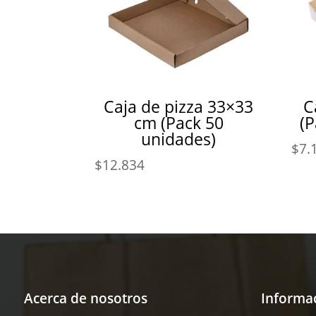
Caja de pizza 33×33
C
cm (Pack 50
(P
unidades)
$
7.
$
12.834
Acerca de nosotros
Informa